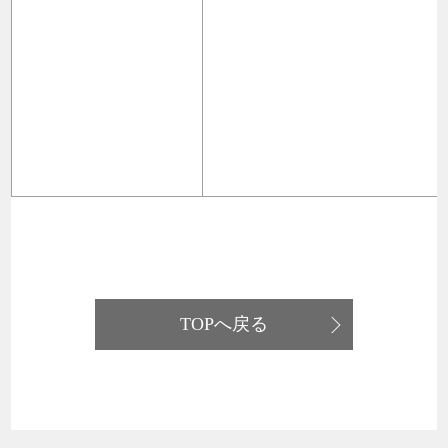
TOPへ戻る