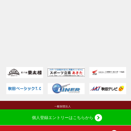
個人登録
エントリーは
こちらから
copyright(c) Chairman of Japanese society of Clinical Cytology All right reserved.